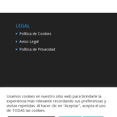
LEGAL
Política de Cookies
Aviso Legal
Política de Privacidad
Usamos cookies en nuestro sitio web para brindarle la
experiencia más relevante recordando sus preferencias y
visitas repetidas. Al hacer clic en "Aceptar", acepta el uso
de TODAS las cookies.