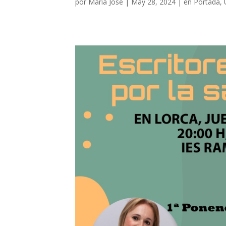
por
María José
|
May 28, 2024
|
en Portada
,