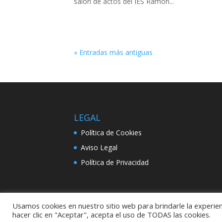
salón de actos del IES Ramón...
« Entradas más antiguas
LEGAL
Política de Cookies
Aviso Legal
Política de Privacidad
Usamos cookies en nuestro sitio web para brindarle la experien
Diseñado por
Elegant Themes
| Desarrolla
hacer clic en "Aceptar", acepta el uso de TODAS las cookies.