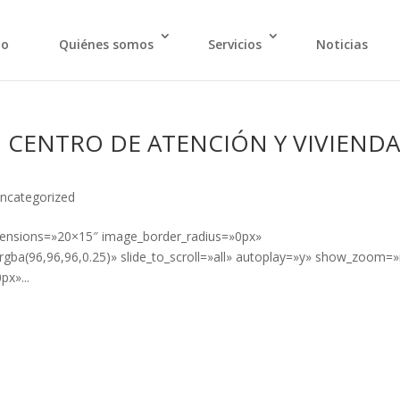
io
Quiénes somos
Servicios
Noticias
CENTRO DE ATENCIÓN Y VIVIEND
ncategorized
imensions=»20×15″ image_border_radius=»0px»
ba(96,96,96,0.25)» slide_to_scroll=»all» autoplay=»y» show_zoom=
x»...