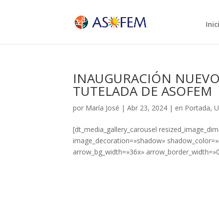
Inic
INAUGURACIÓN NUEVO 
TUTELADA DE ASOFEM
por
María José
|
Abr 23, 2024
|
en Portada
,
U
[dt_media_gallery_carousel resized_image_d
image_decoration=»shadow» shadow_color=»rg
arrow_bg_width=»36x» arrow_border_width=»0p