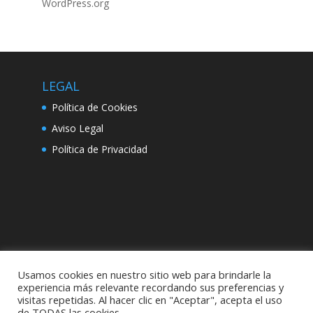
WordPress.org
LEGAL
Política de Cookies
Aviso Legal
Política de Privacidad
Usamos cookies en nuestro sitio web para brindarle la
experiencia más relevante recordando sus preferencias y
visitas repetidas. Al hacer clic en "Aceptar", acepta el uso
de TODAS las cookies.