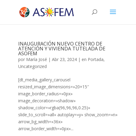
INAUGURACIÓN NUEVO CENTRO DE
ATENCIÓN Y VIVIENDA TUTELADA DE
ASOFEM
por
María José
|
Abr 23, 2024
|
en Portada
,
Uncategorized
[dt_media_gallery_carousel
resized_image_dimensions=»20×15″
image_border_radius=»0px»
image_decoration=»shadow»
shadow_color=»rgba(96,96,96,0.25)»
slide_to_scroll=»all» autoplay=»y» show_zoom=»n»
arrow_bg_width=»36x»
arrow_border_width=»0px»...