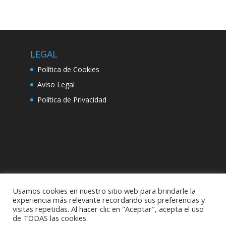
LEGAL
Política de Cookies
Aviso Legal
Política de Privacidad
Usamos cookies en nuestro sitio web para brindarle la
experiencia más relevante recordando sus preferencias y
visitas repetidas. Al hacer clic en "Aceptar", acepta el uso
de TODAS las cookies.