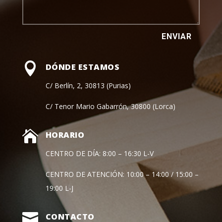
ENVIAR

DÓNDE ESTAMOS
C/ Berlín, 2, 30813 (Purias)
C/ Tenor Mario Gabarrón, 30800 (Lorca)

HORARIO
CENTRO DE DÍA: 8:00 – 16:30 L-V
CENTRO DE ATENCIÓN: 10:00 – 14:00 / 15:00 –
19:00 L-J

CONTACTO